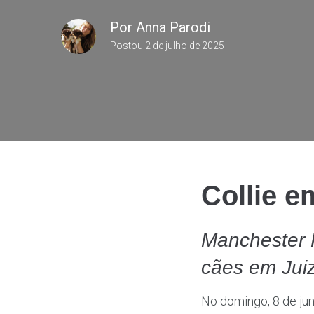
Por
Anna Parodi
Postou
2 de julho de 2025
Collie e
Manchester 
cães em Jui
No domingo, 8 de ju