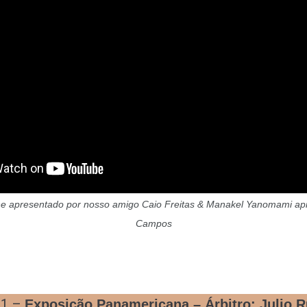
 apresentado por nosso amigo Caio Freitas & Manakel Yanomami ap
Campos
a1 –
Exposição Panamericana – Árbitro: Julio 