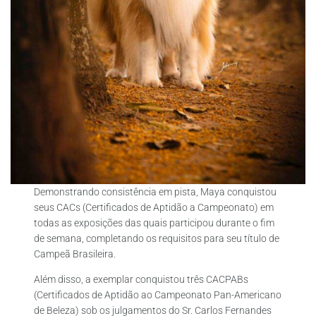
Demonstrando consistência em pista, Maya conquistou
seus CACs (Certificados de Aptidão a Campeonato) em
todas as exposições das quais participou durante o fim
de semana, completando os requisitos para seu título de
Campeã Brasileira.
Além disso, a exemplar conquistou três CACPABs
(Certificados de Aptidão ao Campeonato Pan-Americano
de Beleza) sob os julgamentos do Sr. Carlos Fernandes