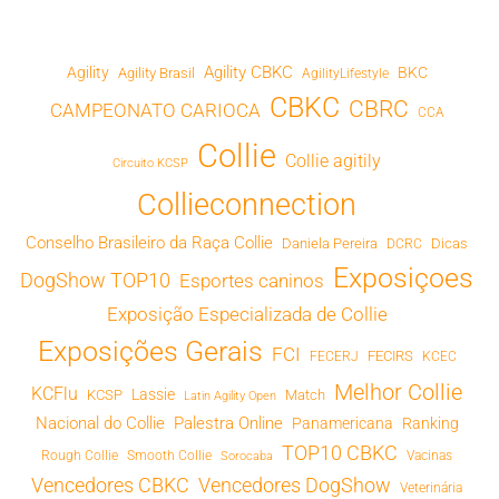
Agility CBKC
Agility
BKC
Agility Brasil
AgilityLifestyle
CBKC
CBRC
CAMPEONATO CARIOCA
CCA
Collie
Collie agitily
Circuito KCSP
Collieconnection
Conselho Brasileiro da Raça Collie
Daniela Pereira
Dicas
DCRC
Exposiçoes
DogShow TOP10
Esportes caninos
Exposição Especializada de Collie
Exposições Gerais
FCI
FECIRS
FECERJ
KCEC
Melhor Collie
KCFlu
Lassie
KCSP
Match
Latin Agility Open
Nacional do Collie
Palestra Online
Panamericana
Ranking
TOP10 CBKC
Rough Collie
Smooth Collie
Vacinas
Sorocaba
Vencedores CBKC
Vencedores DogShow
Veterinária