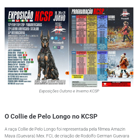
Exposições Outono e Inverno KCSP
O Collie de Pelo Longo no KCSP
A raça Collie de Pelo Longo foi representada pela fêmea Amazin
Maya (Guevara) Mex. FCI, de criação de Rodolfo German Guevara