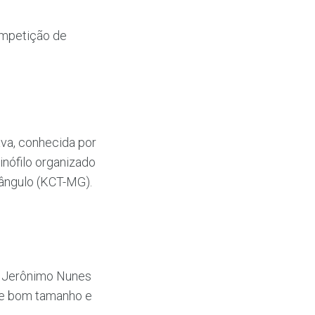
ompetição de
ava, conhecida por
inófilo organizado
iângulo (KCT-MG).
a Jerônimo Nunes
de bom tamanho e