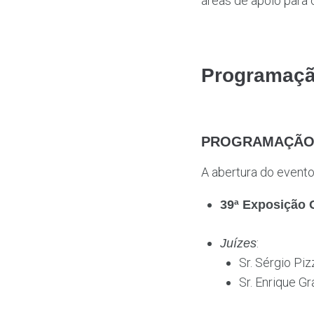
áreas de apoio para 
Programaçã
PROGRAMAÇÃO S
A abertura do event
39ª Exposição G
:
Juízes
Sr. Sérgio Piz
Sr. Enrique Gr