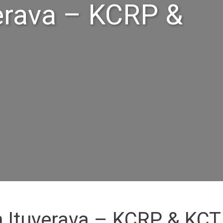
verava – KCRP &
m Ituverava – KCRP & KCT