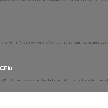
unho, o Kennel Clube São Paulo (KCSP) promoveu suas tradicionais Exp
CFlu
 (KCFLU) se une ao recém fundado Kennel Clube do Norte e Noroeste