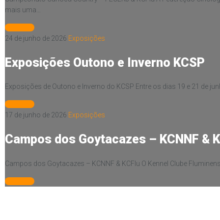
mais uma…
Leia mais
24 de junho de 2026
Exposições
Exposições Outono e Inverno KCSP
Exposições de Outono e Inverno do KCSP Entre os dias 19 e 21 de j
Leia mais
17 de junho de 2026
Exposições
Campos dos Goytacazes – KCNNF & K
Campos dos Goytacazes – KCNNF & KCFlu O Kennel Clube Fluminense
Leia mais