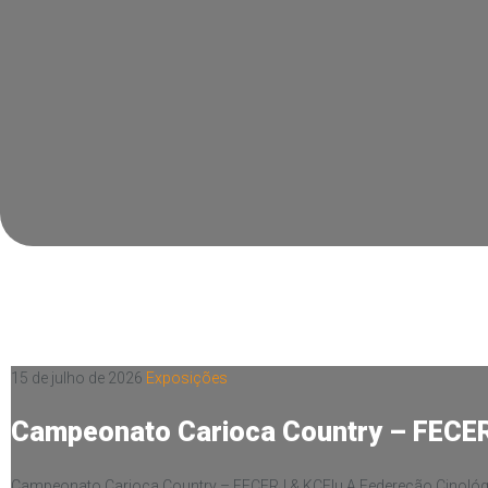
15 de julho de 2026
Exposições
Campeonato Carioca Country – FECER
Campeonato Carioca Country – FECERJ & KCFlu A Federeção Cinológi