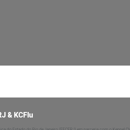
J & KCFlu
ca do Estado do Rio de Janeiro (FECERJ) em parceria com o Kennel C