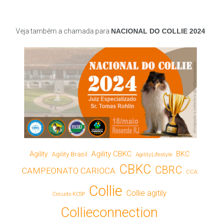
Veja também a chamada para
NACIONAL DO COLLIE 2024
Agility CBKC
Agility
BKC
Agility Brasil
AgilityLifestyle
CBKC
CBRC
CAMPEONATO CARIOCA
CCA
Collie
Collie agitily
Circuito KCSP
Collieconnection