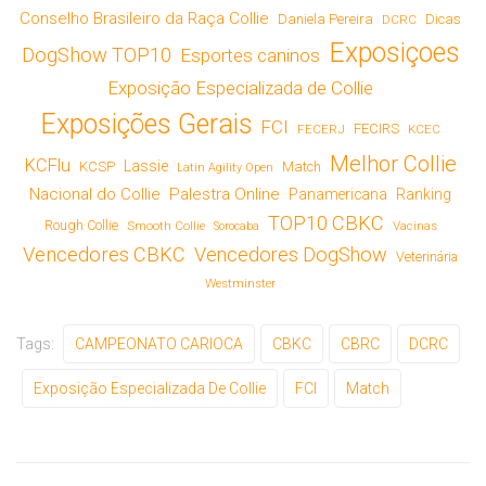
Conselho Brasileiro da Raça Collie
Daniela Pereira
Dicas
DCRC
Exposiçoes
DogShow TOP10
Esportes caninos
Exposição Especializada de Collie
Exposições Gerais
FCI
FECIRS
FECERJ
KCEC
Melhor Collie
KCFlu
Lassie
KCSP
Match
Latin Agility Open
Nacional do Collie
Palestra Online
Panamericana
Ranking
TOP10 CBKC
Rough Collie
Smooth Collie
Vacinas
Sorocaba
Vencedores CBKC
Vencedores DogShow
Veterinária
Westminster
Tags:
CAMPEONATO CARIOCA
CBKC
CBRC
DCRC
Exposição Especializada De Collie
FCI
Match