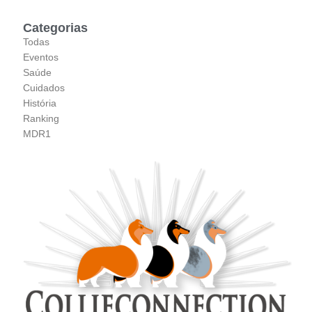
Categorias
Todas
Eventos
Saúde
Cuidados
História
Ranking
MDR1