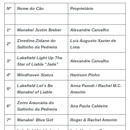
Nº
Nome do Cão
Proprietário
1º
Manakel Justin Bieber
Alexandre Carvalho
Zinedine Zidane do
Luiz Augusto Xavier de
2º
Saltinho da Pedreira
Lima
Lakefield Light Up The
3º
Alexandre Carvalho
Star of Liable “Jade”
4º
Windhaven Status
Harrison Pinho
Lakefield Let’s Be
Anna Parodi / Rachel M.C.
5º
Manakel of Liable
Amorim
Zorro Araucária do
6º
Ana Paula Caldeira
Saltinho da Pedreira
7º
Manakel Blue Girl
Roger & Rachel Amorim