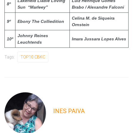
Lakefield Liable Loving
Luiz Henrique Gomes
8º
Sun “Marleey”
Brabo / Alexandre Falconi
Celina M. de Siqueira
9º
Ebony The Colliedition
Ornstein
Johnny Reines
10º
Imara Jussara Lopes Alves
Leuchtends
Tags:
TOP10 CBKC
INES PAIVA