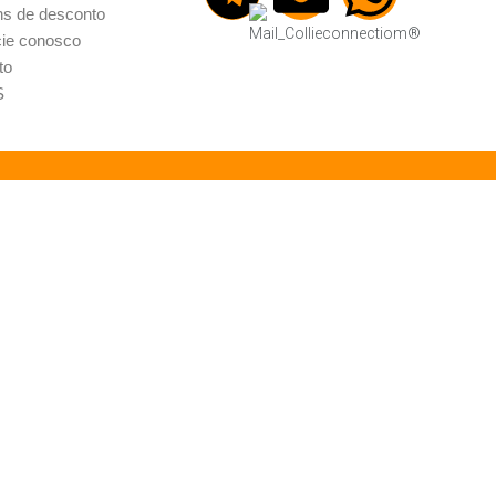
s de desconto
ie conosco
to
S