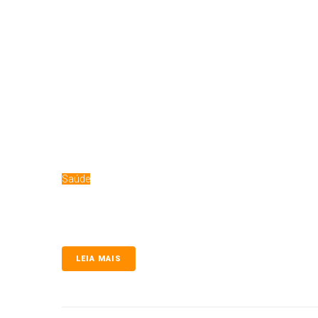
Saúde
Verminoses caninas
A importância das verminoses caninas na transmissão
LEIA MAIS