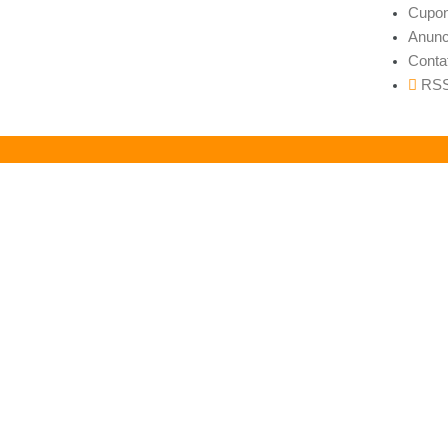
Cupon
Anunc
Conta
RS