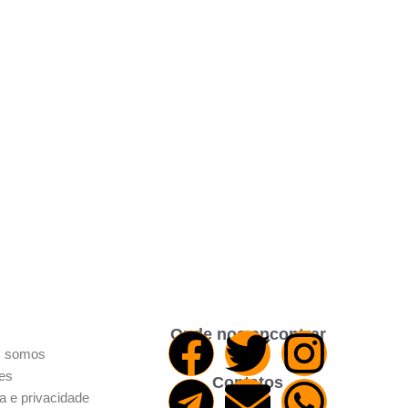
Onde nos encontrar
 somos
res
Contatos
ca e privacidade