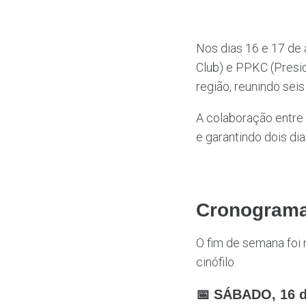
Nos dias 16 e 17 de
Club) e PPKC (Presid
região, reunindo sei
A colaboração entre 
e garantindo dois di
Cronograma
O fim de semana foi
cinófilo.
📅 SÁBADO, 16 