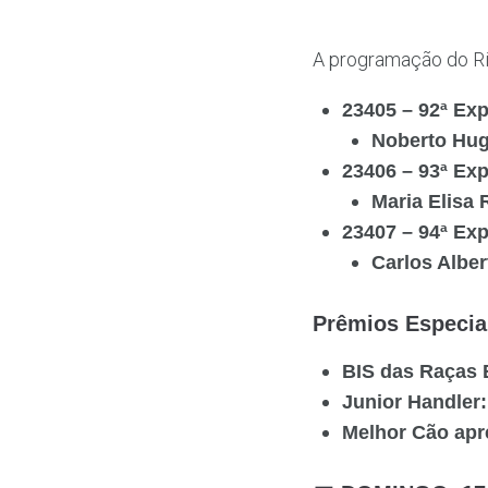
A programação do Ri
23405 – 92ª Ex
Noberto Hug
23406 – 93ª Ex
Maria Elisa R
23407 – 94ª Ex
Carlos Albe
Prêmios Especia
BIS das Raças B
Junior Handler:
Melhor Cão apre