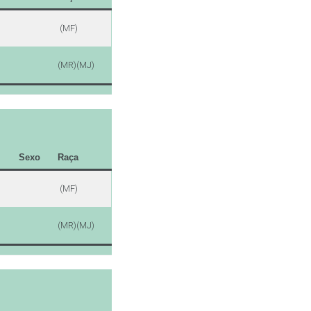
(MF)
(MR)(MJ)
Sexo
Raça
(MF)
(MR)(MJ)