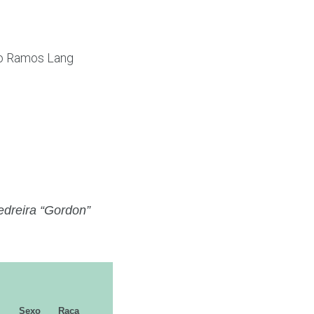
o Ramos Lang
edreira “Gordon”
Sexo
Raça