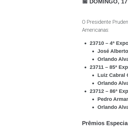
📅 DOMINGO, 17
O Presidente Pruden
Americanas:
23710 – 4ª Exp
José Alberto
Orlando Alv
23711 – 85ª Ex
Luiz Cabral
Orlando Alv
23712 – 86ª Ex
Pedro Arma
Orlando Alv
Prêmios Especia