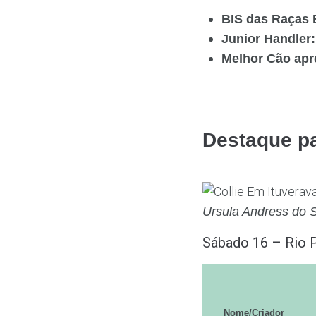
BIS das Raças B
Junior Handler:
Melhor Cão apre
Destaque pa
Ursula Andress do S
Sábado 16 – Rio P
Nome/Criador