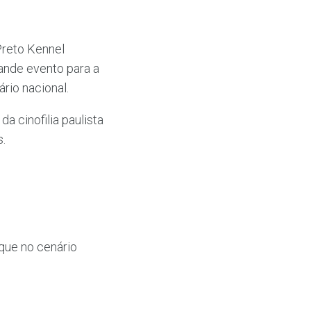
Preto Kennel
ande evento para a
rio nacional.
a cinofilia paulista
s.
que no cenário