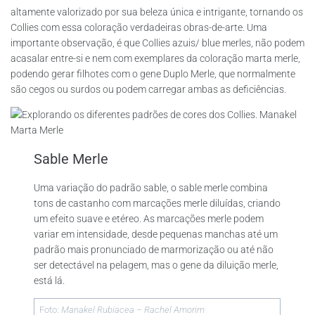
altamente valorizado por sua beleza única e intrigante, tornando os
Collies com essa coloração verdadeiras obras-de-arte. Uma
importante observação, é que Collies azuis/ blue merles, não podem
acasalar entre-si e nem com exemplares da coloração marta merle,
podendo gerar filhotes com o gene Duplo Merle, que normalmente
são cegos ou surdos ou podem carregar ambas as deficiências.
Sable Merle
Uma variação do padrão sable, o sable merle combina
tons de castanho com marcações merle diluídas, criando
um efeito suave e etéreo. As marcações merle podem
variar em intensidade, desde pequenas manchas até um
padrão mais pronunciado de marmorização ou até não
ser detectável na pelagem, mas o gene da diluição merle,
está lá.
Foto:
Manakel Rubiacea
–
Rachel Amorim