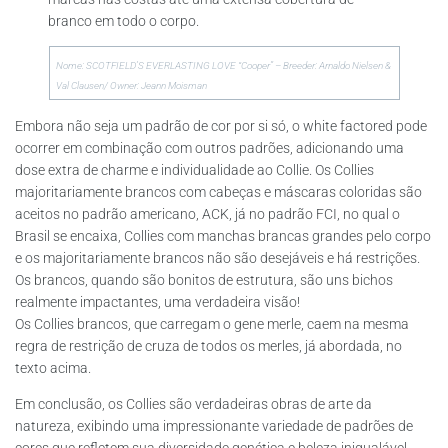
branco em todo o corpo.
Nome: SCOTFIELD’S EVERLASTING LOVE “Cooper” – Breeder: Arnaldo Nielsen &
Val Clausen/ Owner: Jeann Moisman
Embora não seja um padrão de cor por si só, o white factored pode
ocorrer em combinação com outros padrões, adicionando uma
dose extra de charme e individualidade ao Collie. Os Collies
majoritariamente brancos com cabeças e máscaras coloridas são
aceitos no padrão americano, ACK, já no padrão FCI, no qual o
Brasil se encaixa, Collies com manchas brancas grandes pelo corpo
e os majoritariamente brancos não são desejáveis e há restrições.
Os brancos, quando são bonitos de estrutura, são uns bichos
realmente impactantes, uma verdadeira visão!
Os Collies brancos, que carregam o gene merle, caem na mesma
regra de restrição de cruza de todos os merles, já abordada, no
texto acima.
Em conclusão, os Collies são verdadeiras obras de arte da
natureza, exibindo uma impressionante variedade de padrões de
cores que refletem sua diversidade genética e beleza inigualável.