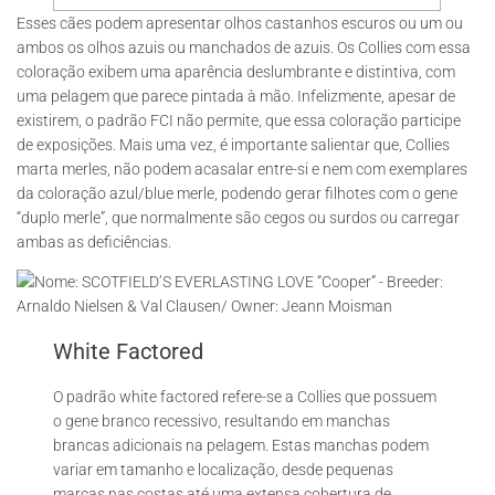
Esses cães podem apresentar olhos castanhos escuros ou um ou
ambos os olhos azuis ou manchados de azuis. Os Collies com essa
coloração exibem uma aparência deslumbrante e distintiva, com
uma pelagem que parece pintada à mão. Infelizmente, apesar de
existirem, o padrão FCI não permite, que essa coloração participe
de exposições. Mais uma vez, é importante salientar que, Collies
marta merles, não podem acasalar entre-si e nem com exemplares
da coloração azul/blue merle, podendo gerar filhotes com o gene
“duplo merle”, que normalmente são cegos ou surdos ou carregar
ambas as deficiências.
White Factored
O padrão white factored refere-se a Collies que possuem
o gene branco recessivo, resultando em manchas
brancas adicionais na pelagem. Estas manchas podem
variar em tamanho e localização, desde pequenas
marcas nas costas até uma extensa cobertura de