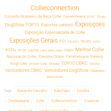
Collieconnection
Conselho Brasileiro da Raça Collie
Daniela Pereira
Dicas
DCRC
Exposiçoes
DogShow TOP10
Esportes caninos
Exposição Especializada de Collie
Exposições Gerais
FCI
FECIRS
FECERJ
KCEC
Melhor Collie
KCFlu
Lassie
KCSP
Match
Latin Agility Open
Nacional do Collie
Palestra Online
Panamericana
Ranking
TOP10 CBKC
Rough Collie
Smooth Collie
Vacinas
Sorocaba
Vencedores CBKC
Vencedores DogShow
Veterinária
Westminster
Tags:
Alexandre Carvalho
Bate Papo
Cinofilia
Cinofiliadigital
Collie
Collieconnection
Criadores
Jayme Martinelli
Lendas Da Cinofilia
Live