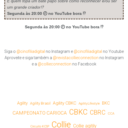
E quem topa um bate papo sobre como reconhecer e/ou ser
um grande criador⁉️
Segunda às 20:00 🕗 no YouTube bora ⁉️
Segunda às 20:00 🕗 no YouTube bora ⁉️
Siga o
@cinofiliadigital
no Instagram e
@cinofiliadigital
no Youtube
Aproveite e siga também a
@revistacollieconnection
no Instagram
e a
@collieconnection
no Facebook
Agility CBKC
Agility
BKC
Agility Brasil
AgilityLifestyle
CBKC
CBRC
CAMPEONATO CARIOCA
CCA
Collie
Collie agitily
Circuito KCSP