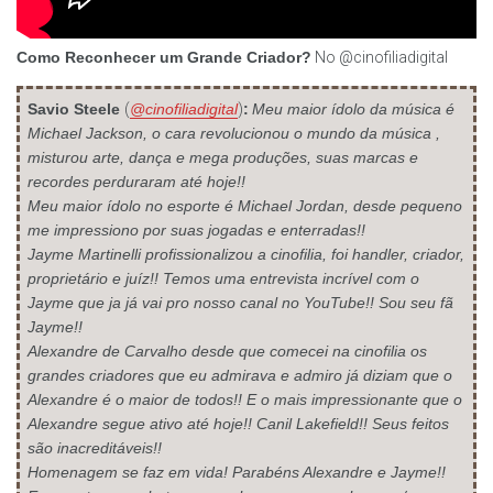
Como Reconhecer um Grande Criador?
No @cinofiliadigital
Savio Steele
(
@cinofiliadigital
)
:
Meu maior ídolo da música é
Michael Jackson, o cara revolucionou o mundo da música ,
misturou arte, dança e mega produções, suas marcas e
recordes perduraram até hoje!!
Meu maior ídolo no esporte é Michael Jordan, desde pequeno
me impressiono por suas jogadas e enterradas!!
Jayme Martinelli profissionalizou a cinofilia, foi handler, criador,
proprietário e juíz!! Temos uma entrevista incrível com o
Jayme que ja já vai pro nosso canal no YouTube!! Sou seu fã
Jayme!!
Alexandre de Carvalho desde que comecei na cinofilia os
grandes criadores que eu admirava e admiro já diziam que o
Alexandre é o maior de todos!! E o mais impressionante que o
Alexandre segue ativo até hoje!! Canil Lakefield!! Seus feitos
são inacreditáveis!!
Homenagem se faz em vida! Parabéns Alexandre e Jayme!!