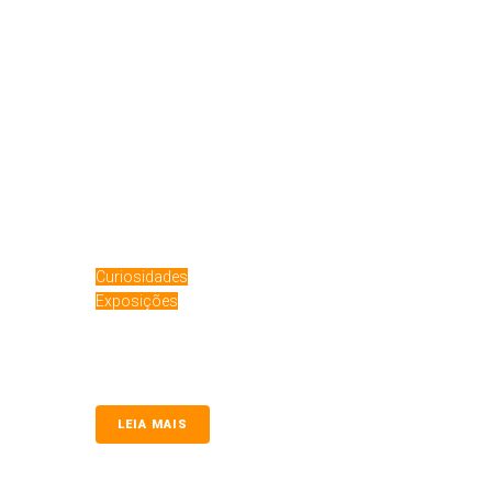
Curiosidades
Exposições
Collies, Shetlands e Bearded em Crufts 
Amantes de Collies, este chamado é para vocês! A Equipe d
LEIA MAIS