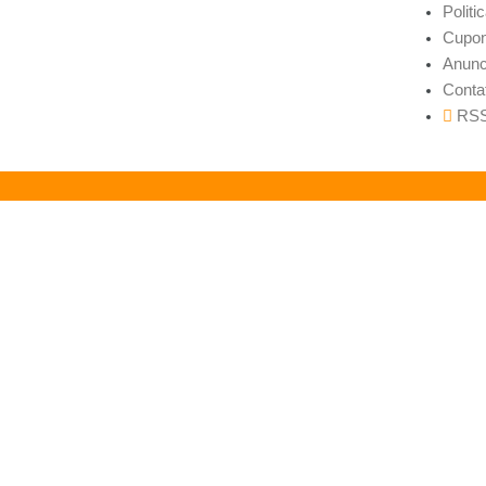
Politi
Cupon
Anunc
Conta
RS