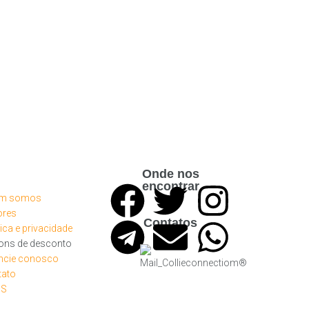
Onde nos
encontrar
m somos
ores
Contatos
tica e privacidade
ons de desconto
ncie conosco
tato
SS