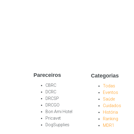
Pareceiros
Categorias
CBRC
Todas
DCRC
Eventos
DRCSP
Saúde
DRCGO
Cuidados
Bon Ami Hotel
História
Pricavet
Ranking
DogSupplies
MDR1