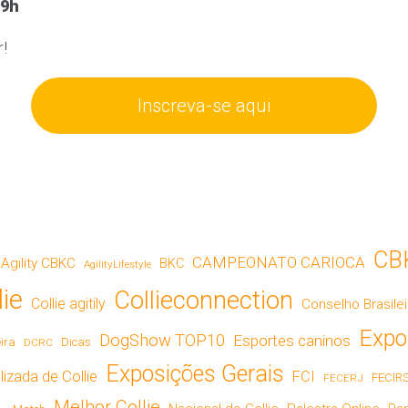
19h
r!
Inscreva-se aqui
CB
CAMPEONATO CARIOCA
Agility CBKC
BKC
AgilityLifestyle
lie
Collieconnection
Collie agitily
Conselho Brasilei
Expo
DogShow TOP10
Esportes caninos
ira
Dicas
DCRC
Exposições Gerais
izada de Collie
FCI
FECIR
FECERJ
Melhor Collie