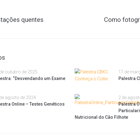
stações quentes
Como fotogra
os
de outubro de 2025
17 de mar
lestra: “Desvendando um Exame
Palestra C
de agosto de 2024
2 de agost
estra Online – Testes Genéticos
Palestra O
Particula
Nutricional do Cão Filhote