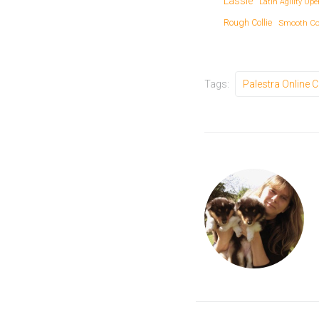
Lassie
Latin Agility Op
Rough Collie
Smooth Col
Tags:
Palestra Online C