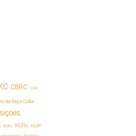
KC
CBRC
CCA
ro da Raça Collie
siçoes
KCFlu
S
KCSP
KCEC