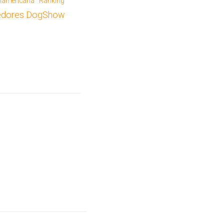
namericana
Ranking
edores DogShow