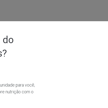
 do
s?
tunidade para você,
re nutrição com o