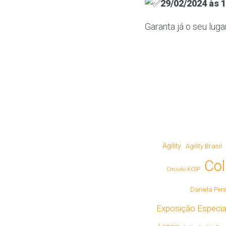
29/02/2024 às 
Garanta já o seu luga
Agility
Agility Brasil
Col
Circuito KCSP
Daniela Pere
Exposição Especial