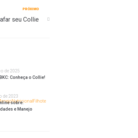
PRÓXIMO
far seu Collie
ço de 2025
BKC: Conheça o Collie!
o de 2023
nline sobre:
ridades e Manejo