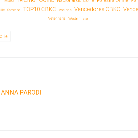
Nacional do Collie
Palestra Online
Pa
Match
en
TOP10 CBKC
Vencedores CBKC
Venc
lie
Vacinas
Sorocaba
Veterinária
Westminster
ollie
ANNA PARODI