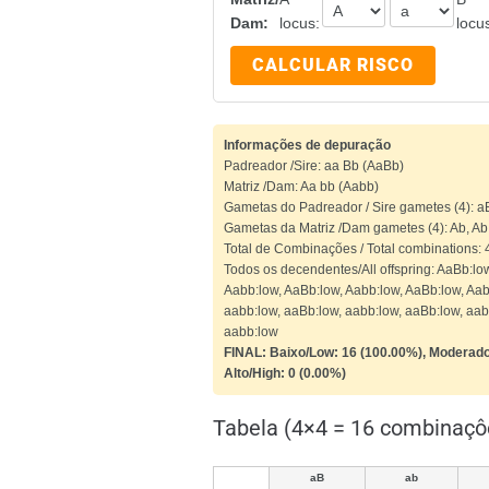
Dam:
locus:
locu
CALCULAR RISCO
Informações de depuração
Padreador /Sire: aa Bb (AaBb)
Matriz /Dam: Aa bb (Aabb)
Gametas do Padreador / Sire gametes (4): aB
Gametas da Matriz /Dam gametes (4): Ab, Ab,
Total de Combinações / Total combinations: 
Todos os decendentes/All offspring: AaBb:lo
Aabb:low, AaBb:low, Aabb:low, AaBb:low, Aab
aabb:low, aaBb:low, aabb:low, aaBb:low, aab
aabb:low
FINAL: Baixo/Low: 16 (100.00%), Moderado
Alto/High: 0 (0.00%)
Tabela (4×4 = 16 combinaçô
aB
ab