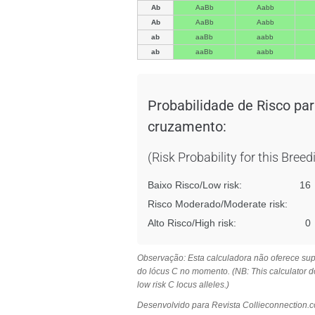
Ab
AaBb
Aabb
Ab
AaBb
Aabb
ab
aaBb
aabb
ab
aaBb
aabb
Probabilidade de Risco par
cruzamento:
(Risk Probability for this Breed
Baixo Risco/Low risk:
16
Risco Moderado/Moderate risk:
Alto Risco/High risk:
0
Observação: Esta calculadora não oferece supo
do lócus C no momento. (NB: This calculator do
low risk C locus alleles.)
Desenvolvido para Revista Collieconnection.c