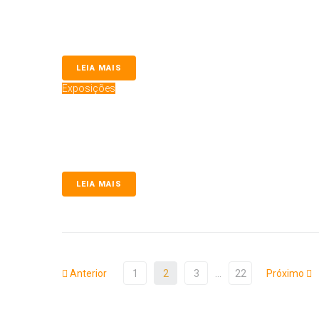
Bahia Royal Cup 2025
Evento do Clube Baiano de Cinofilia reuniu juízes de reno
LEIA MAIS
Exposições
Dog Show Tramandaí 60 Anos
Dog Show Tramandaí 60 Anos: Clubes Unem em Celebração C
Caxias...
LEIA MAIS
Anterior
1
2
3
…
22
Próximo