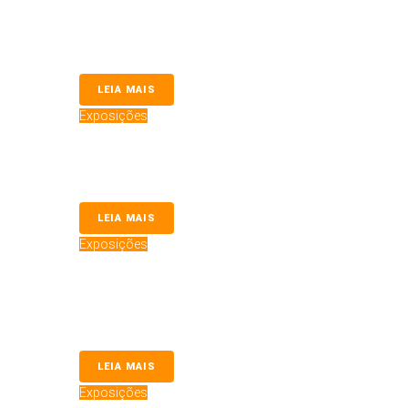
Dogshow dos Pinheirais
DogShow dos Pinheirais 2025 Nos dias 22 e 23 de novemb
LEIA MAIS
Exposições
O Collie no Coração do Ceará – KCEC
O Collie no Coração do Ceará: KCEC Realiza Exposições e
LEIA MAIS
Exposições
Campeonato Carioca – STRAVAGANZA 
Campeonato Carioca Stravaganza 2025 Um projeto audacios
Fluminense (KCFlu)...
LEIA MAIS
Exposições