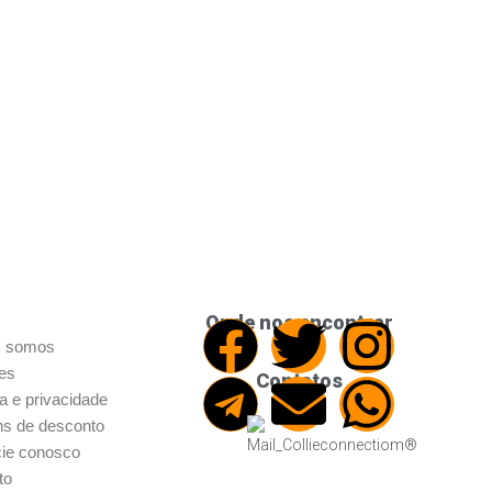
Onde nos encontrar
 somos
res
Contatos
ca e privacidade
s de desconto
ie conosco
to