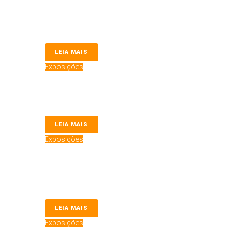
O Clube Sorocabano de Cinofilia (CLUSC) abriu oficialm
evento realizado no...
LEIA MAIS
Exposições
Tramandaí Final de Ano 2025
Dog Show Tramandaí Final de Ano 2025 Nos dias 6 e 7 de 
LEIA MAIS
Exposições
CPC – Ribeirão Pires 2025
CPC - Ribeirão Pires 2025 CPC na reta final dos Shows 
reunindo juízes...
LEIA MAIS
Exposições