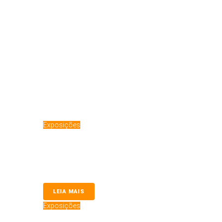
Exposições
Collie no Westminster 2026
Collie no Westminster 2026 Fundado em 1877, o Westminst
realizado anualmente em...
LEIA MAIS
Exposições
CLUSC Inaugura Temporada 2026