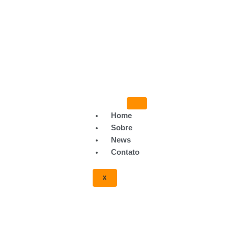
Home
Sobre
News
Contato
te da cinofilia no mundo. Seu tradicional show,
X