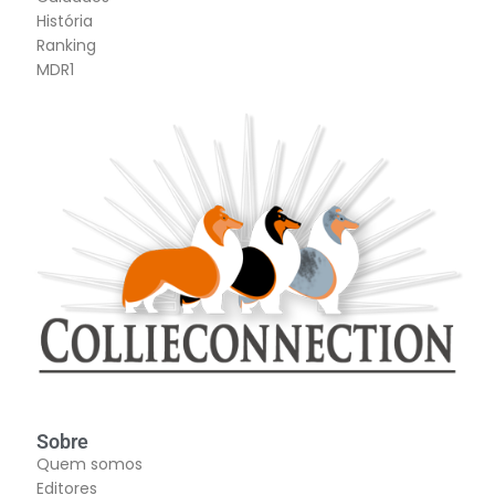
História
Ranking
MDR1
Sobre
Quem somos
Editores